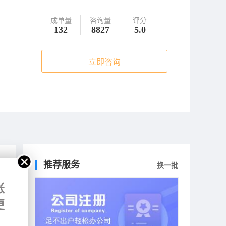
成单量
咨询量
评分
132
8827
5.0
立即咨询
推荐服务
换一批
账
更