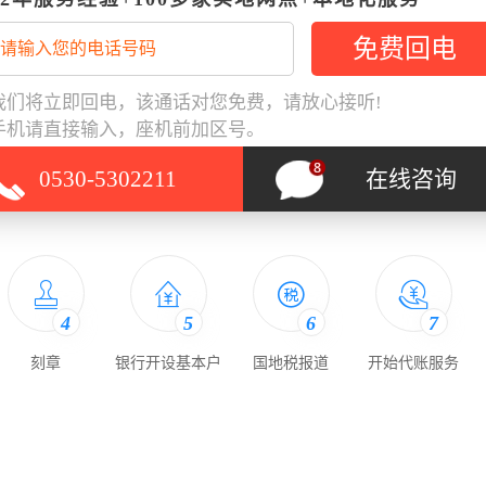
提供注册地址
提高注册成功率
企业
可以为客户提供地址
资深会计团队熟悉注
我们将立即回电，该通话对您免费，请放心接听!
注册，法人无需到场
册流程，成功率更高
手机请直接输入，座机前加区号。
0530-5302211
在线咨询
4
5
6
7
刻章
银行开设基本户
国地税报道
开始代账服务